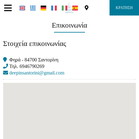
≡
ΚΡΆΤΗΣΗ
Επικοινωνία
Αρχική
Στοιχεία επικοινωνίας
Τοποθεσία
Φηρά - 84700 Σαντορίνη
Διαμονή
Τηλ.
6946790269
deepinsantorini@gmail.com
Παροχές
Φωτογραφίες
Ζήτηση
Επικοινωνία