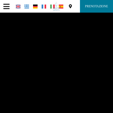
≡
PRENOTAZIONE
Home
Posizione
Alloggio
Servizi
Galleria fotografica
Richiesta
Contatti